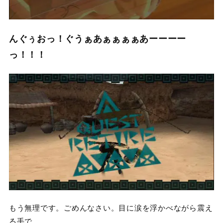
んぐぅおっ！ぐうぁあぁぁぁぁあーーーー
っ！！！
もう無理です。ごめんなさい。目に涙を浮かべながら震え
る手で