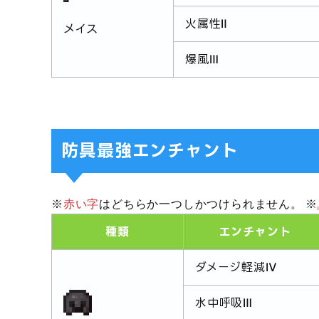
火属性Ⅱ
メイス
爆風Ⅲ
防具最強エンチャント
※
赤い字
はどちらか一つしかつけられません。 ※
種類
エンチャント
ダメージ軽減Ⅳ
水中呼吸Ⅲ