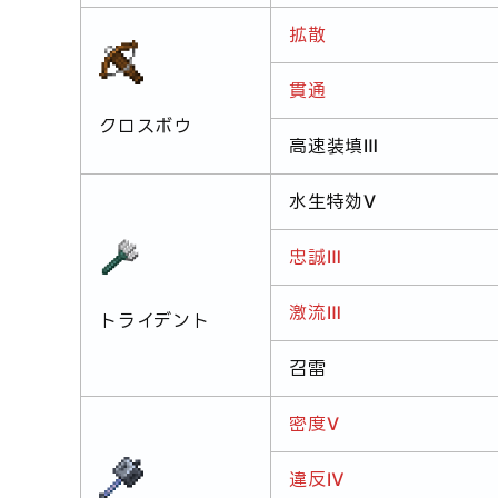
拡散
貫通
クロスボウ
高速装填Ⅲ
水生特効Ⅴ
忠誠Ⅲ
激流Ⅲ
トライデント
召雷
密度Ⅴ
違反Ⅳ