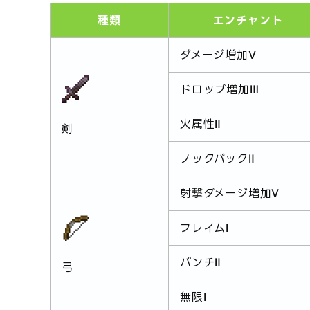
種類
エンチャント
ダメージ増加Ⅴ
ドロップ増加Ⅲ
火属性Ⅱ
剣
ノックバックⅡ
射撃ダメージ増加Ⅴ
フレイムⅠ
パンチⅡ
弓
無限Ⅰ