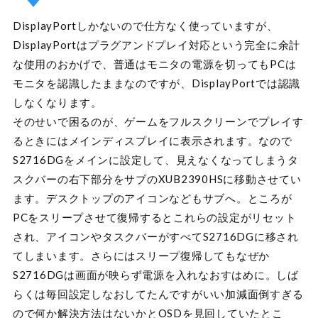
DisplayPortしかないので仕方なく使っていますが、
DisplayPortはプラグアンドプレイ対応という完全に余計
な使用のおかげで、普通はモニタの電源を切ってもPCは
モニタを認識したままなのですが、DisplayPortでは認識
しなくなります。
そのせいで困るのが、ゲームをフルスクリーンでプレイす
るときにはメインディスプレイに表示されます。なので
S2716DGをメインに設定して、見えなくなってしまうタ
スクバーの右下部分をサブのXUB2390HSに移動させてい
ます。デスクトップのアイコンなどもサブへ。ところが
PCをスリープさせて復帰するとこれらの設定がリセット
され、アイコンやタスクバーがすべてS2716DGに移され
てしまいます。さらにはスリープ復帰してもなぜか
S2716DGは画面が映らず電源を入れなおすはめに。しば
らくは毎回設定しなおしてたんですがいい加減面倒すぎる
ので何か解決方法はないかとOSDを見回していたとこ