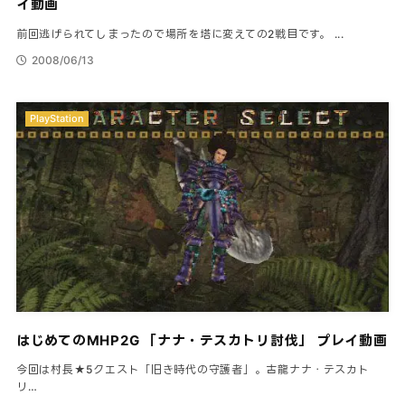
イ動画
前回逃げられてしまったので場所を塔に変えての2戦目です。 ...
2008/06/13
PlayStation
はじめてのMHP2G 「ナナ・テスカトリ討伐」 プレイ動画
今回は村長★5クエスト「旧き時代の守護者」。古龍ナナ・テスカト
リ…