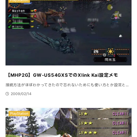
PlayStation
【MHP2G】GW-US54GXSでのXlink Kai設定メモ
接続方法がほぼわかってきたので忘れないためにも使い方とか設定と…
2009/02/14
PlayStation