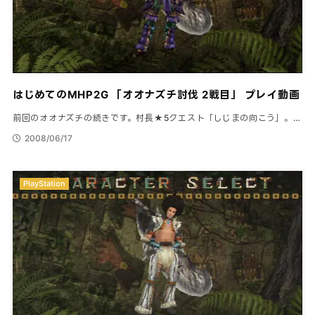
はじめてのMHP2G 「オオナズチ討伐 2戦目」 プレイ動画
前回のオオナズチの続きです。村長★5クエスト「しじまの向こう」。…
2008/06/17
PlayStation