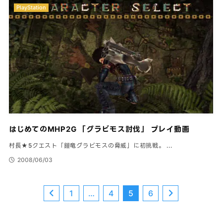
PlayStation
はじめてのMHP2G 「グラビモス討伐」 プレイ動画
村長★5クエスト「鎧竜グラビモスの脅威」に初挑戦。 ...
2008/06/03
1
…
4
5
6