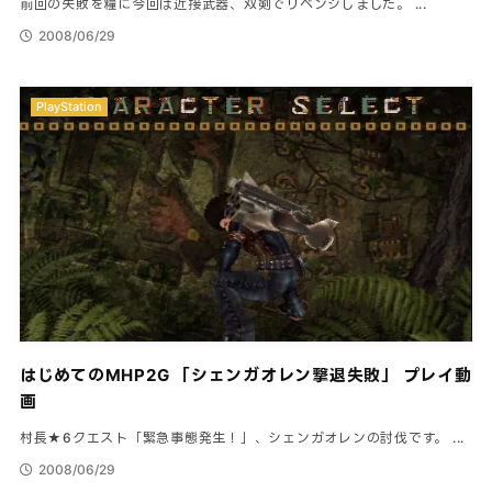
前回の失敗を糧に今回は近接武器、双剣でリベンジしました。 ...
2008/06/29
PlayStation
はじめてのMHP2G 「シェンガオレン撃退失敗」 プレイ動
画
村長★6クエスト「緊急事態発生！」、シェンガオレンの討伐です。 ...
2008/06/29