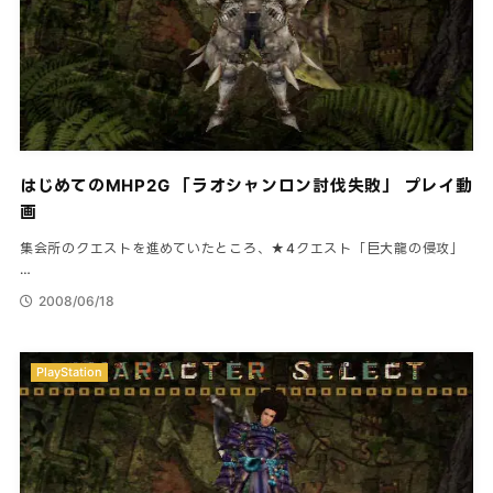
はじめてのMHP2G 「ラオシャンロン討伐失敗」 プレイ動
画
集会所のクエストを進めていたところ、★4クエスト「巨大龍の侵攻」
…
2008/06/18
PlayStation