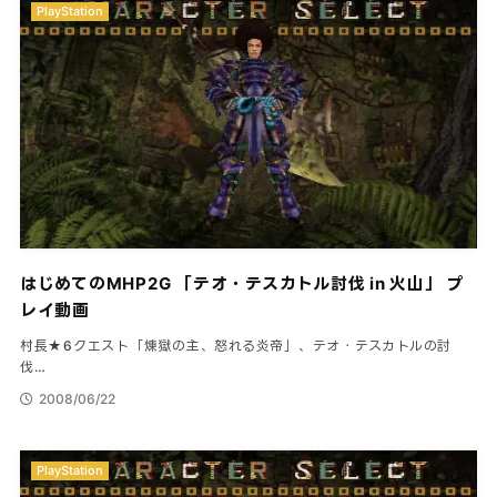
PlayStation
はじめてのMHP2G 「テオ・テスカトル討伐 in 火山」 プ
レイ動画
村長★6クエスト「煉獄の主、怒れる炎帝」、テオ・テスカトルの討
伐…
2008/06/22
PlayStation