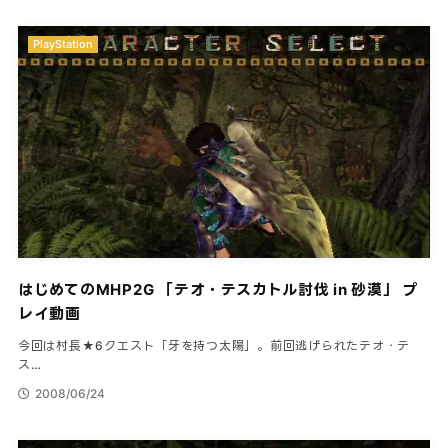
PlayStation
はじめてのMHP2G 「テオ・テスカトル討伐 in 砂漠」 プ
レイ動画
今回は村長★6クエスト「牙を持つ太陽」。前回逃げられたテオ・テ
ス…
2008/06/24