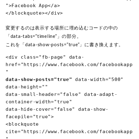
"
>
Facebook App
</a>

変更するのは表示する場所に埋め込むコードの中の
「data-tabs=”timeline”」の部分。
これを「data-show-posts=”true”」に書き換えます。
<div
class
=
"fb-page"
data-
href
=
"https://www.facebook.com/facebookapp
"
data-show-posts="true"
data-width
=
"500"
data-height
=
""
data-small-header
=
"false"
data-adapt-
container-width
=
"true"
data-hide-cover
=
"false"
data-show-
facepile
=
"true"
>

<blockquote
cite
=
"https://www.facebook.com/facebookapp