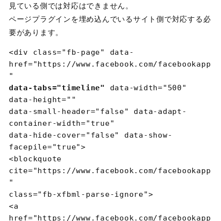
見ている側では対応はできません。
ページプラグインを埋め込んでいるサイト側で対応する必
要があります。
<div
class
=
"fb-page"
data-
href
=
"https://www.facebook.com/facebookapp
"
data-tabs
=
"timeline"
data-width
=
"500"
data-height
=
""
data-small-header
=
"false"
data-adapt-
container-width
=
"true"
data-hide-cover
=
"false"
data-show-
facepile
=
"true"
>

<blockquote
cite
=
"https://www.facebook.com/facebookapp
"
class
=
"fb-xfbml-parse-ignore"
>

<a
href
=
"https://www.facebook.com/facebookapp