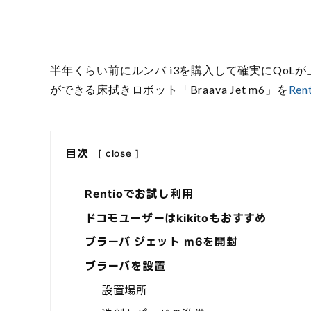
半年くらい前にルンバ i3を購入して確実にQo
ができる床拭きロボット「Braava Jet m6」を
Ren
目次
[
close
]
Rentioでお試し利用
ドコモユーザーはkikitoもおすすめ
ブラーバ ジェット m6を開封
ブラーバを設置
設置場所