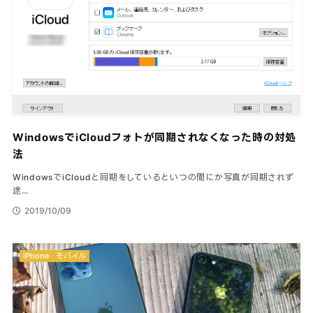
WindowsでiCloudフォトが同期されなくなった時の対処
法
WindowsでiCloudと同期をしているといつの間にか写真が同期されず
途…
2019/10/09
iPhone
モバイル