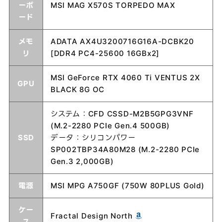
ーボ
MSI MAG X570S TORPEDO MAX
ード
メモ
ADATA AX4U3200716G16A-DCBK20
リ
[DDR4 PC4-25600 16GBx2]
MSI GeForce RTX 4060 Ti VENTUS 2X
GPU
BLACK 8G OC
システム：CFD CSSD-M2B5GPG3VNF
(M.2-2280 PCIe Gen.4 500GB)
SSD
データ：シリコンパワー
SP002TBP34A80M28 (M.2-2280 PCIe
Gen.3 2,000GB)
電源
MSI MPG A750GF (750W 80PLUS Gold)
ケー
Fractal Design North
ス