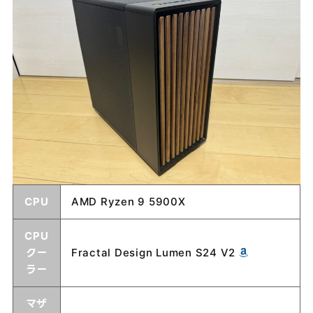
CPU
AMD Ryzen 9 5900X
CPU
クー
Fractal Design Lumen S24 V2
ラー
マザ