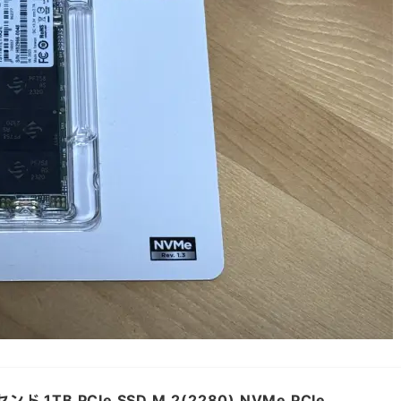
TB PCIe SSD M.2(2280) NVMe PCIe