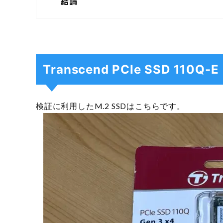
結論
Transcend PCIe SSD 110Q-E
検証に利用したM.2 SSDはこちらです。