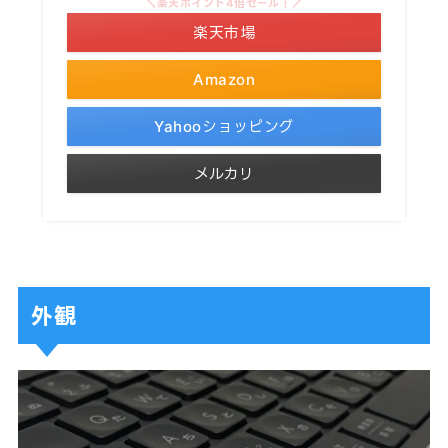
＼楽天ポイント4倍セール！／
楽天市場
Amazon
Yahooショッピング
メルカリ
外観