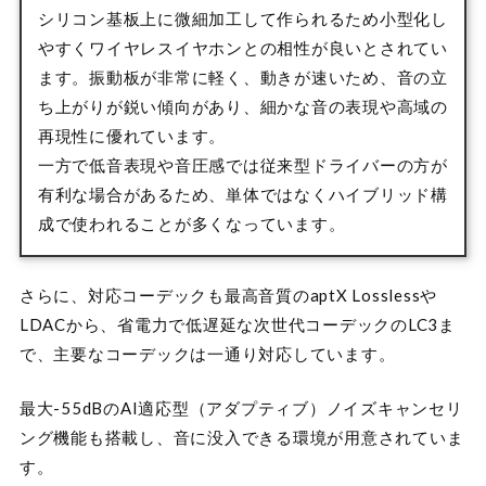
シリコン基板上に微細加工して作られるため小型化し
やすくワイヤレスイヤホンとの相性が良いとされてい
ます。振動板が非常に軽く、動きが速いため、音の立
ち上がりが鋭い傾向があり、細かな音の表現や高域の
再現性に優れています。
一方で低音表現や音圧感では従来型ドライバーの方が
有利な場合があるため、単体ではなくハイブリッド構
成で使われることが多くなっています。
さらに、対応コーデックも最高音質のaptX Losslessや
LDACから、省電力で低遅延な次世代コーデックのLC3ま
で、主要なコーデックは一通り対応しています。
最大-55dBのAI適応型（アダプティブ）ノイズキャンセリ
ング機能も搭載し、音に没入できる環境が用意されていま
す。