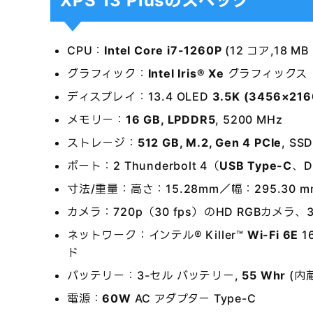
XPS 13 Plusのスペック
CPU：
Intel Core i7-1260P
(12 コア,18 M
グラフィック：
Intel Iris® Xe
グラフィックス
ディスプレイ：13.4 OLED
3.5K (3456×2
メモリー：
16 GB, LPDDR5
, 5200 MHz
ストレージ：
512 GB, M.2, Gen 4 PCIe
, SS
ポート：2 Thunderbolt 4（
USB Type-C
、D
寸法/重量：高さ：15.28mm／幅：295.30 
カメラ：720p（30 fps）のHD RGBカメラ
ネットワーク：インテル® Killer™
Wi-Fi 6E
16
ド
バッテリー：3-セル バッテリー,
55 Whr
(内
電源：
60W
AC アダプター Type-C