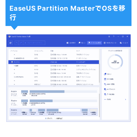
EaseUS Partition MasterでOSを移
行