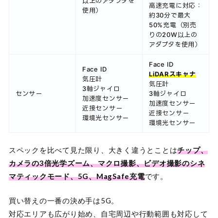
以上のアダプタを
高速充電に対応：
使用）
約30分で最大
50%充電（別売
りの20W以上の
アダプタを使用）
Face ID
Face ID
LiDARスキャナ
気圧計
気圧計
3軸ジャイロ
センサー
3軸ジャイロ
加速度センサー
加速度センサー
近接センサー
近接センサー
環境光センサー
環境光センサー
スペックを比べて見た限り、大きく違うとことは
チップ、
カメラの3倍光学ズーム、マクロ撮影、ビデオ撮影のシネ
マティックモード、5G、MagSafe充電
です。
買い替えの一番の決め手は5G。
対応エリアも広がり始め、自宅周辺や行動範囲も対応して