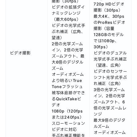
撮影（30fps）
720p HDビデオ
ビデオの拡張ダイ
撮影（30fps）
ナミックレンジ
最大4K、30fps
（最大60fps）
のProResビデオ
ビデオの光学式手
撮影（容量
ぶれ補正（広角、
128GBのモデル
望遠）
では1080p、
2倍の光学ズーム
30fps）
イン、2倍の光学
ビデオ撮影
ビデオのデュアル
ズームアウト、最
光学式手ぶれ補正
大6倍のデジタル
（望遠、広角）
ズーム
ビデオのセンサー
オーディオズーム
シフト光学式手ぶ
より明るいTrue
れ補正（広角）
Toneフラッシュ
3倍の光学ズーム
被写体追跡ができ
イン、2倍の光学
るQuickTakeビ
ズームアウト、6
デオ
倍の光学ズームレ
1080p（120fps
ンジ
または240fps）
最大9倍のデジタ
スローモーション
ルズーム
ビデオに対応
オーディオズーム
手ぶれ補正機能を