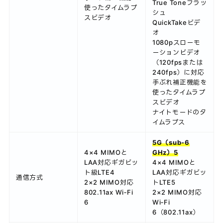
True Toneフラッ
使ったタイムラプ
シュ
スビデオ
QuickTakeビデ
オ
1080pスローモ
ーションビデオ
（120fpsまたは
240fps）に対応
手ぶれ補正機能を
使ったタイムラプ
スビデオ
ナイトモードのタ
イムラプス
5G（sub‑6
4×4 MIMOと
GHz）5
LAA対応ギガビッ
4×4 MIMOと
ト級LTE4
LAA対応ギガビッ
通信方式
2×2 MIMO対応
トLTE5
802.11ax Wi‑Fi
2×2 MIMO対応
6
Wi‑Fi
6（802.11ax）