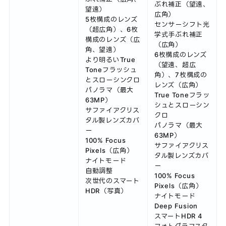
ぶれ補正（望遠、
望遠）
広角）
5枚構成のレンズ
センサーシフト光
（超広角）、6枚
学式手ぶれ補正
構成のレンズ（広
（広角）
角、望遠）
6枚構成のレンズ
より明るいTrue
（望遠、超広
Toneフラッシュ
角）、7枚構成の
とスローシンクロ
レンズ（広角）
パノラマ（最大
True Toneフラッ
63MP）
シュとスローシン
サファイアクリス
クロ
タル製レンズカバ
パノラマ（最大
ー
63MP）
100% Focus
サファイアクリス
Pixels（広角）
タル製レンズカバ
ナイトモード
ー
自動調整
100% Focus
次世代のスマート
Pixels（広角）
HDR（写真）
ナイトモード
Deep Fusion
スマートHDR 4
フォトグラフスタ