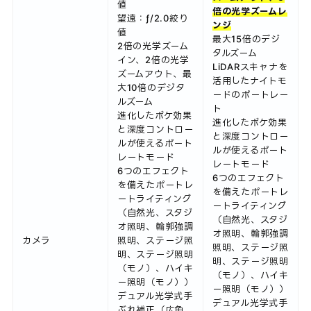
値
倍の光学ズームレ
望遠：ƒ/2.0絞り
ンジ
値
最大15倍のデジ
2倍の光学ズーム
タルズーム
イン、2倍の光学
LiDARスキャナを
ズームアウト、最
活用したナイトモ
大10倍のデジタ
ードのポートレー
ルズーム
ト
進化したボケ効果
進化したボケ効果
と深度コントロー
と深度コントロー
ルが使えるポート
ルが使えるポート
レートモード
レートモード
6つのエフェクト
6つのエフェクト
を備えたポートレ
を備えたポートレ
ートライティング
ートライティング
（自然光、スタジ
（自然光、スタジ
オ照明、輪郭強調
オ照明、輪郭強調
カメラ
照明、ステージ照
照明、ステージ照
明、ステージ照明
明、ステージ照明
（モノ）、ハイキ
（モノ）、ハイキ
ー照明（モノ））
ー照明（モノ））
デュアル光学式手
デュアル光学式手
ぶれ補正（広角、