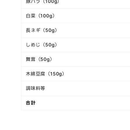
豚バラ（100g）
白菜（100g）
長ネギ（50g）
しめじ（50g）
舞茸（50g）
木綿豆腐（150g）
調味料等
合計