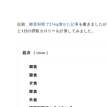
以前、
糖質制限で15kg痩せた記事
を書きましたが
と1日の摂取カロリーを計算してみました。
目次
[
close
]
朝食
昼食
夕食
間食
外食