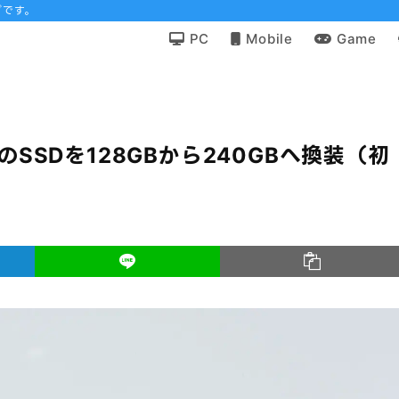
グです。
PC
Mobile
Game
 AirのSSDを128GBから240GBへ換装（初